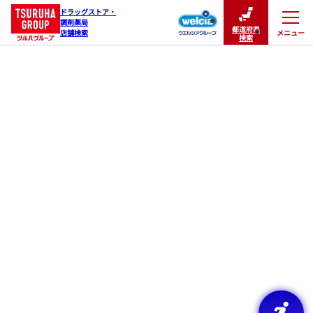
ドラッグストア・

調剤薬局

都道府県
メニュー
店舗検索
閉じる
検索