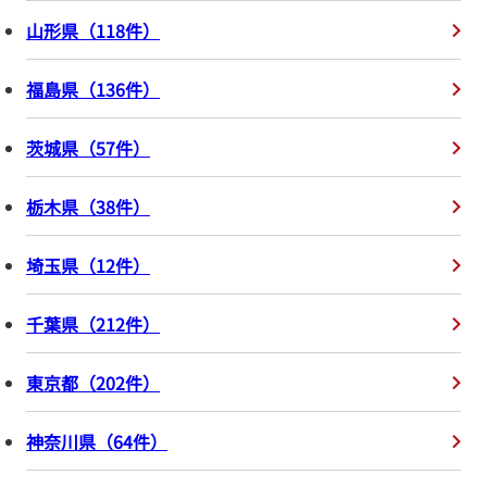
山形県
（
118
件
）
福島県
（
136
件
）
茨城県
（
57
件
）
栃木県
（
38
件
）
埼玉県
（
12
件
）
千葉県
（
212
件
）
東京都
（
202
件
）
神奈川県
（
64
件
）