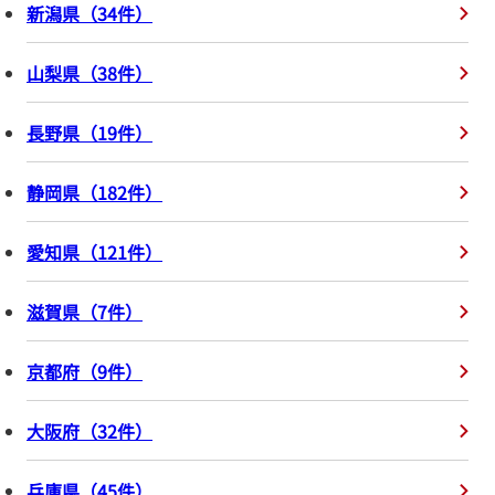
新潟県
（
34
件
）
山梨県
（
38
件
）
長野県
（
19
件
）
静岡県
（
182
件
）
愛知県
（
121
件
）
滋賀県
（
7
件
）
京都府
（
9
件
）
大阪府
（
32
件
）
兵庫県
（
45
件
）