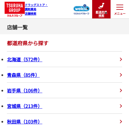
ドラッグストア・

調剤薬局

都道府県
メニュー
店舗検索
閉じる
検索
店舗一覧
都道府県から探す
北海道
（
572
件
）
青森県
（
85
件
）
岩手県
（
106
件
）
宮城県
（
213
件
）
秋田県
（
103
件
）