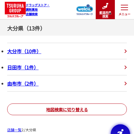
ドラッグストア・

調剤薬局

都道府県
メニュー
店舗検索
閉じる
検索
大分県（13件）
大分市
（
10
件
）
日田市
（
1
件
）
由布市
（
2
件
）
地図検索に切り替える
店舗一覧
大分県