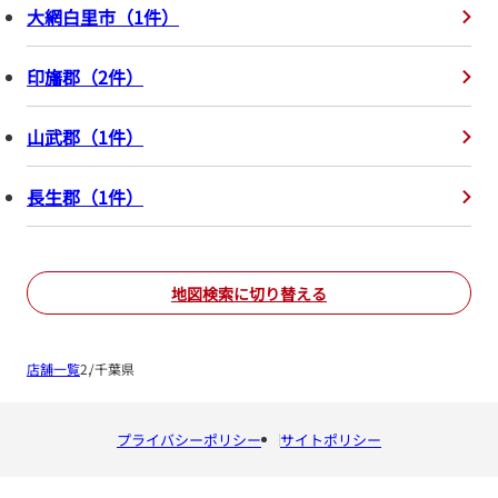
大網白里市
（
1
件
）
印旛郡
（
2
件
）
山武郡
（
1
件
）
長生郡
（
1
件
）
地図検索に切り替える
店舗一覧
千葉県
プライバシーポリシー
サイトポリシー