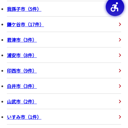
我孫子市
（
5
件
）
鎌ケ谷市
（
17
件
）
君津市
（
3
件
）
浦安市
（
8
件
）
印西市
（
9
件
）
白井市
（
3
件
）
山武市
（
2
件
）
いすみ市
（
1
件
）