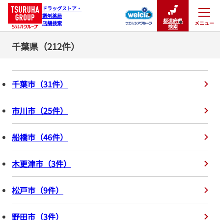
ドラッグストア・

調剤薬局

都道府県
メニュー
店舗検索
閉じる
検索
千葉県（212件）
千葉市
（
31
件
）
市川市
（
25
件
）
船橋市
（
46
件
）
木更津市
（
3
件
）
松戸市
（
9
件
）
野田市
（
3
件
）