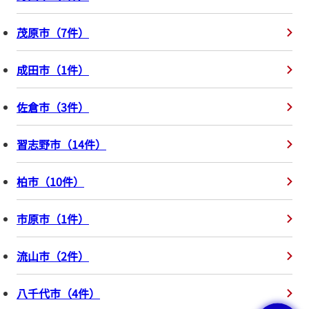
茂原市
（
7
件
）
成田市
（
1
件
）
佐倉市
（
3
件
）
習志野市
（
14
件
）
柏市
（
10
件
）
市原市
（
1
件
）
流山市
（
2
件
）
八千代市
（
4
件
）