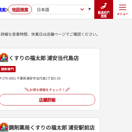
検索
地図検索
日本語
都道府県
メニュー
閉じる
検索
詳細な営業時間、休業日は店舗ページでご確認ください。
くすりの福太郎 浦安当代島店
調剤専門
〒279-0001 千葉県浦安市当代島1丁目3-29
お得な情報をチェック！
店舗詳細
調剤薬局くすりの福太郎 浦安駅前店