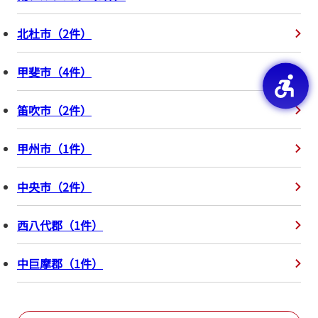
北杜市
（
2
件
）
甲斐市
（
4
件
）
笛吹市
（
2
件
）
甲州市
（
1
件
）
中央市
（
2
件
）
西八代郡
（
1
件
）
中巨摩郡
（
1
件
）