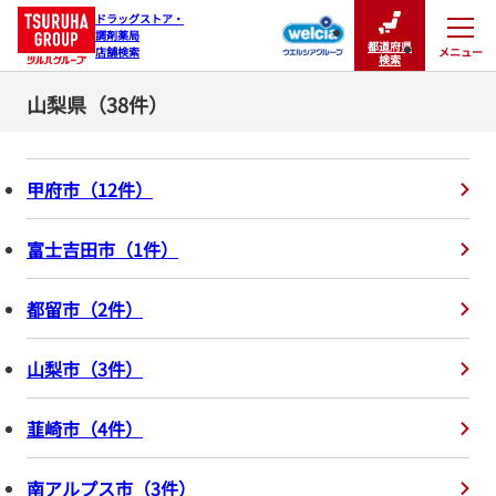
ドラッグストア・

調剤薬局

都道府県
メニュー
店舗検索
閉じる
検索
山梨県（38件）
甲府市
（
12
件
）
富士吉田市
（
1
件
）
都留市
（
2
件
）
山梨市
（
3
件
）
韮崎市
（
4
件
）
南アルプス市
（
3
件
）