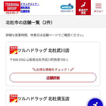
ドラッグストア・

調剤薬局

都道府県
メニュー
店舗検索
閉じる
検索
北杜市の店舗一覧（2件）
詳細な営業時間、休業日は店舗ページでご確認ください。
ツルハドラッグ 北杜武川店
〒408-0302 山梨県北杜市武川町牧原708-1
お得な情報をチェック！
店舗詳細
ツルハドラッグ 北杜須玉店