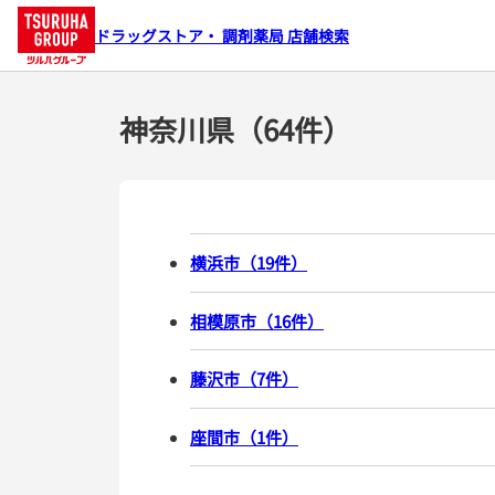
ドラッグストア・ 調剤薬局 店舗検索
神奈川県（64件）
横浜市
（
19
件
）
相模原市
（
16
件
）
藤沢市
（
7
件
）
座間市
（
1
件
）