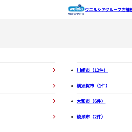
ウエルシアグループ店舗
川崎市
（
12
件
）
横須賀市
（
1
件
）
大和市
（
6
件
）
綾瀬市
（
2
件
）