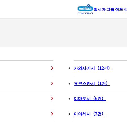
웰시아 그룹 점포 
가와사키시
（
12
건
）
요코스카시
（
1
건
）
야마토시
（
6
건
）
아야세시
（
2
건
）