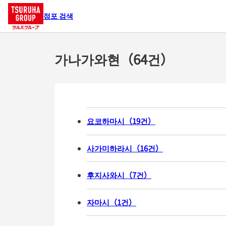
점포 검색
가나가와현（64건）
요코하마시
（
19
건
）
사가미하라시
（
16
건
）
후지사와시
（
7
건
）
자마시
（
1
건
）