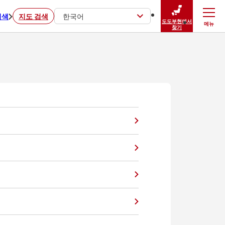
검색
지도 검색
한국어
도도부현에서
메뉴
닫기
찾기