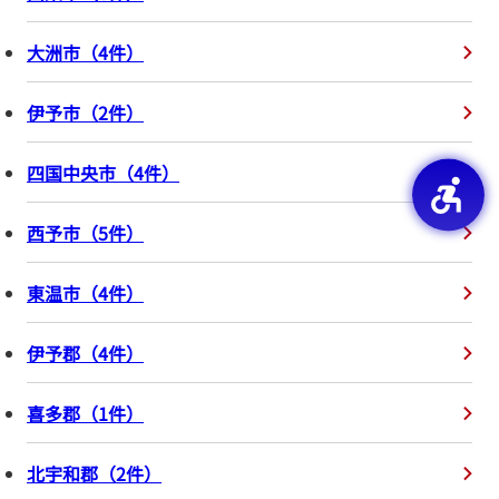
大洲市
（
4
件
）
伊予市
（
2
件
）
四国中央市
（
4
件
）
西予市
（
5
件
）
東温市
（
4
件
）
伊予郡
（
4
件
）
喜多郡
（
1
件
）
北宇和郡
（
2
件
）