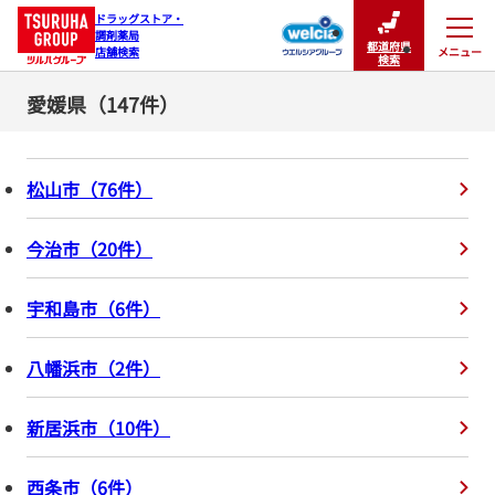
ドラッグストア・

調剤薬局

都道府県
メニュー
店舗検索
閉じる
検索
愛媛県（147件）
松山市
（
76
件
）
今治市
（
20
件
）
宇和島市
（
6
件
）
八幡浜市
（
2
件
）
新居浜市
（
10
件
）
西条市
（
6
件
）