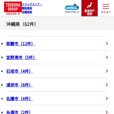
ドラッグストア・

調剤薬局

都道府県
メニュー
店舗検索
閉じる
検索
沖縄県（62件）
那覇市
（
12
件
）
宜野湾市
（
5
件
）
石垣市
（
4
件
）
浦添市
（
8
件
）
名護市
（
4
件
）
糸満市
（
2
件
）