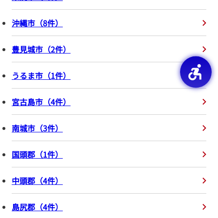
沖縄市
（
8
件
）
豊見城市
（
2
件
）
うるま市
（
1
件
）
宮古島市
（
4
件
）
南城市
（
3
件
）
国頭郡
（
1
件
）
中頭郡
（
4
件
）
島尻郡
（
4
件
）