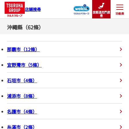
店鋪搜尋
按都道府縣搜
功能表
關閉
尋
沖繩縣（62條）
那霸市
（
12
條
）
宜野灣市
（
5
條
）
石垣市
（
4
條
）
浦添市
（
8
條
）
名護市
（
4
條
）
糸滿市
（
2
條
）