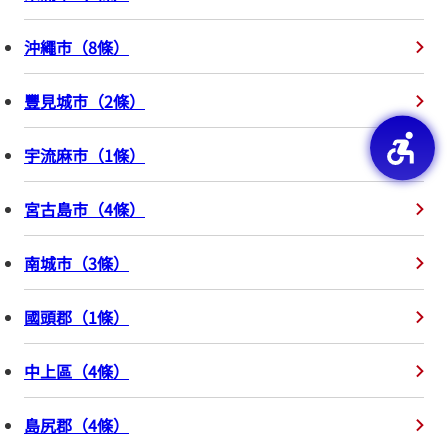
沖繩市
（
8
條
）
豐見城市
（
2
條
）
宇流麻市
（
1
條
）
宮古島市
（
4
條
）
南城市
（
3
條
）
國頭郡
（
1
條
）
中上區
（
4
條
）
島尻郡
（
4
條
）