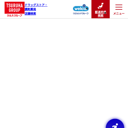
ドラッグストア・

調剤薬局

都道府県
メニュー
店舗検索
閉じる
検索