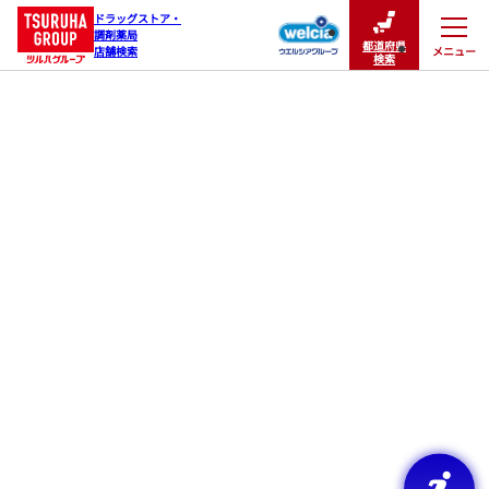
ドラッグストア・

調剤薬局

都道府県
メニュー
店舗検索
閉じる
検索