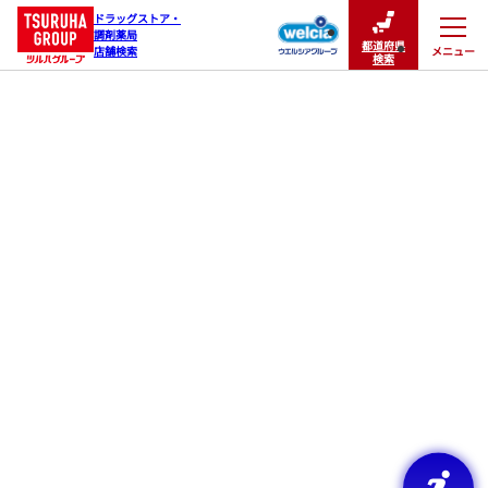
ドラッグストア・

調剤薬局

都道府県
メニュー
店舗検索
閉じる
検索