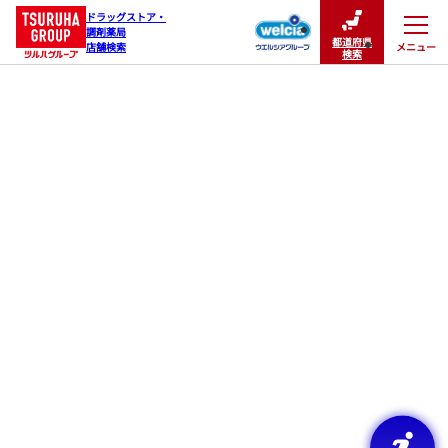
ドラッグストア・

調剤薬局

都道府県
メニュー
店舗検索
閉じる
検索