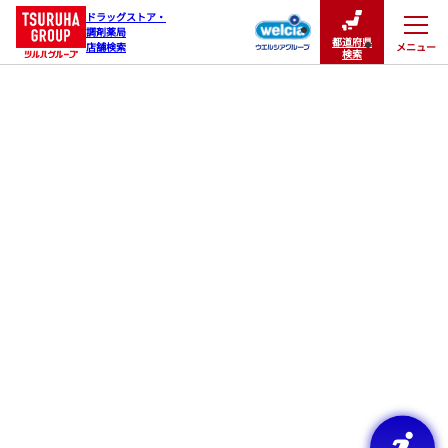
ドラッグストア・

調剤薬局

都道府県
メニュー
店舗検索
閉じる
検索