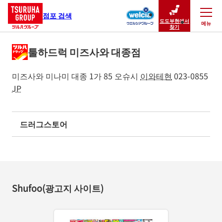
점포 검색
도도부현에서
메뉴
닫기
찾기
툴하드럭 미즈사와 대종점
미즈사와 미나미 대종 1가 85
오슈시
이와테현
023-0855
JP
드러그스토어
Shufoo(광고지 사이트)