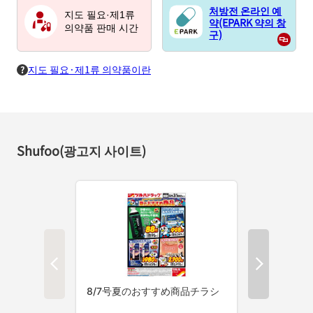
처방전 온라인 예
지도 필요·제1류
약(EPARK 약의 창
의약품 판매 시간
구)
지도 필요·제1류 의약품이란
Shufoo(광고지 사이트)