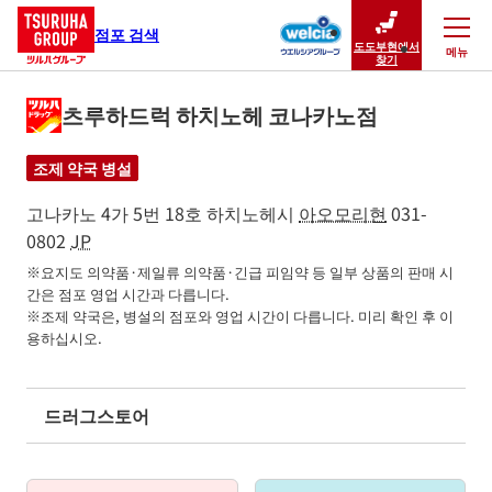
점포 검색
도도부현에서
메뉴
닫기
찾기
츠루하드럭 하치노헤 코나카노점
조제 약국 병설
고나카노 4가 5번 18호
하치노헤시
아오모리현
031-
0802
JP
※요지도 의약품·제일류 의약품·긴급 피임약 등 일부 상품의 판매 시
간은 점포 영업 시간과 다릅니다.

※조제 약국은, 병설의 점포와 영업 시간이 다릅니다. 미리 확인 후 이
용하십시오.
드러그스토어