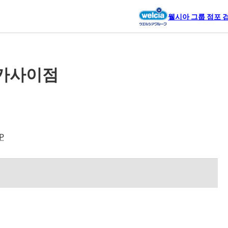
웰시아 그룹 점포 
카사이점
P