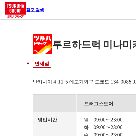
점포 검색
투르하드럭 미나미
면세점
난카사이 4-11-5
에도가와구
도쿄도
134-0085
J
드러그스토어
영업시간
월
09:00
～
23:00
화
09:00
～
23:00
수
09:00
～
23:00