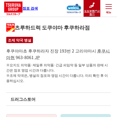
점포 검색
도도부현에서
메뉴
닫기
찾기
츠루하드럭 도쿠야마 후쿠하라점
조제 약국 병설
후쿠야마초 후쿠하라자 진장 193번 2
고리야마시
후쿠시
마현
963-8061
JP
※요지도 의약품·제일류 의약품·긴급 피임약 등 일부 상품의 판매 시
간은 점포 영업 시간과 다릅니다.

※조제 약국은, 병설의 점포와 영업 시간이 다릅니다. 미리 확인 후 이
용하십시오.
드러그스토어