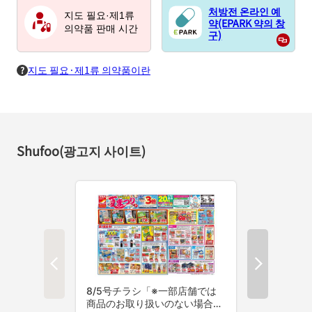
처방전 온라인 예
지도 필요·제1류
약(EPARK 약의 창
의약품 판매 시간
구)
지도 필요·제1류 의약품이란
Shufoo(광고지 사이트)