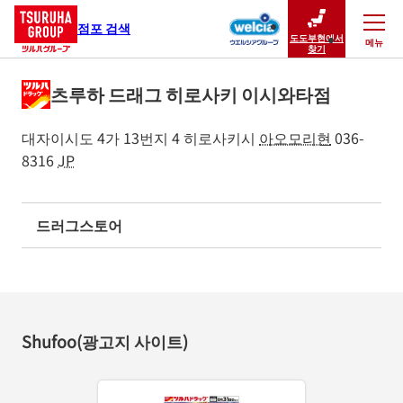
점포 검색
도도부현에서
메뉴
닫기
찾기
츠루하 드래그 히로사키 이시와타점
대자이시도 4가 13번지 4
히로사키시
아오모리현
036-
8316
JP
드러그스토어
Shufoo(광고지 사이트)