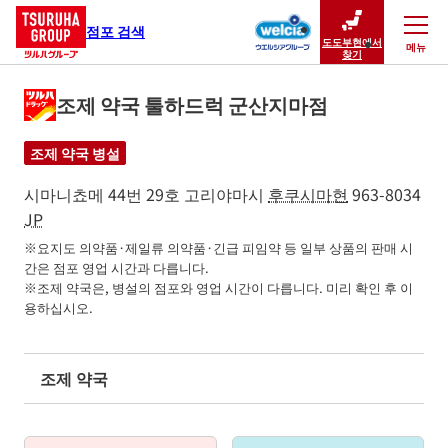
점포 검색
도도부현에서
메뉴
닫기
찾기
조제 약국 툴하드럭 군산지마점
조제 약국 병설
시마니쵸메 44번 29호
고리야마시
후쿠시마현
963-8034
JP
※요지도 의약품·제일류 의약품·긴급 피임약 등 일부 상품의 판매 시
간은 점포 영업 시간과 다릅니다.

※조제 약국은, 병설의 점포와 영업 시간이 다릅니다. 미리 확인 후 이
용하십시오.
조제 약국