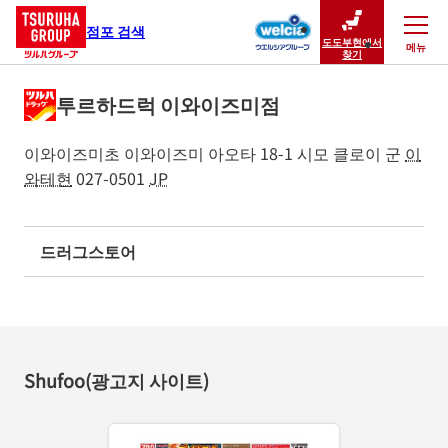
점포 검색
도도부현에서
메뉴
닫기
찾기
투르하드럭 이와이즈미점
이와이즈미초 이와이즈미 아오타 18-1
시모 클로이 군
이
와테현
027-0501
JP
드러그스토어
Shufoo(광고지 사이트)