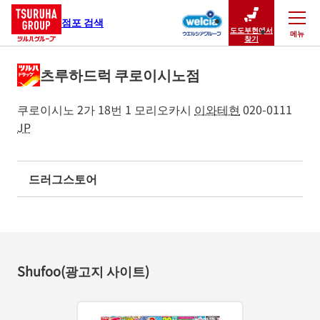
점포 검색
도도부현에서
메뉴
닫기
찾기
츠루하드럭 쿠로이시노점
쿠로이시노 2가 18번 1
모리오카시
이와테현
020-0111
JP
드러그스토어
Shufoo(광고지 사이트)