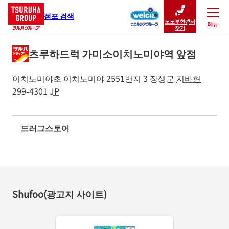
점포 검색
도도부현에서
메뉴
닫기
찾기
츠루하드럭 가미소이치노미야역 앞점
이치노미야초 이치노미야 2551번지 3
장생군
지바현
299-4301
JP
드러그스토어
Shufoo(광고지 사이트)