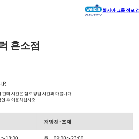
웰시아 그룹 점포 
럭 혼소점
JP
판매 시간은 점포 영업 시간과 다릅니다.

확인 후 이용하십시오.
처방전·조제
0
～
18:00
월
09:00
～
23:00