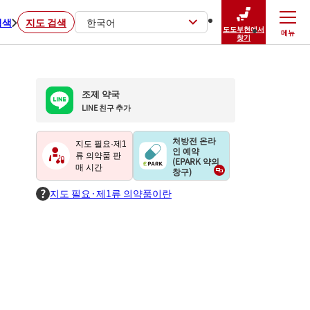
검색
지도 검색
한국어
도도부현에서
메뉴
닫기
찾기
조제 약국
LINE 친구 추가
처방전 온라
지도 필요·제1
인 예약
류 의약품 판
(EPARK 약의
매 시간
창구)
지도 필요·제1류 의약품이란