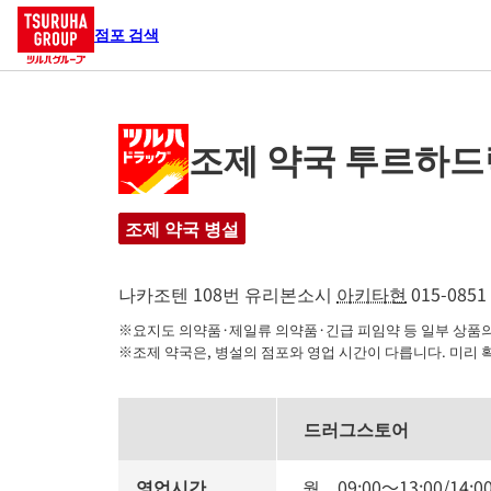
점포 검색
조제 약국 투르하드
조제 약국 병설
나카조텐 108번
유리본소시
아키타현
015-0851
※요지도 의약품·제일류 의약품·긴급 피임약 등 일부 상품의 
※조제 약국은, 병설의 점포와 영업 시간이 다릅니다. 미리 
드러그스토어
영업시간
월
09:00
～
13:00
/
14:0