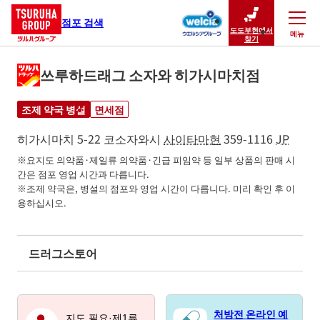
점포 검색
도도부현에서
메뉴
닫기
찾기
쓰루하드래그 소자와 히가시마치점
조제 약국 병설
면세점
히가시마치 5-22
코소자와시
사이타마현
359-1116
JP
※요지도 의약품·제일류 의약품·긴급 피임약 등 일부 상품의 판매 시
간은 점포 영업 시간과 다릅니다.

※조제 약국은, 병설의 점포와 영업 시간이 다릅니다. 미리 확인 후 이
용하십시오.
드러그스토어
처방전 온라인 예
지도 필요·제1류