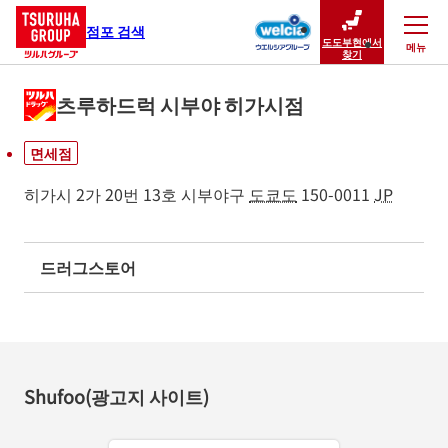
점포 검색
도도부현에서
메뉴
닫기
찾기
츠루하드럭 시부야 히가시점
면세점
히가시 2가 20번 13호
시부야구
도쿄도
150-0011
JP
드러그스토어
Shufoo(광고지 사이트)