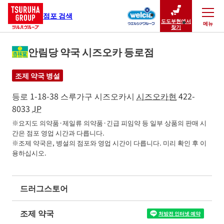
점포 검색
도도부현에서
메뉴
닫기
찾기
안림당 약국 시즈오카 등로점
조제 약국 병설
등로 1-18-38
스루가구
시즈오카시
시즈오카현
422-
8033
JP
※요지도 의약품·제일류 의약품·긴급 피임약 등 일부 상품의 판매 시
간은 점포 영업 시간과 다릅니다.

※조제 약국은, 병설의 점포와 영업 시간이 다릅니다. 미리 확인 후 이
용하십시오.
드러그스토어
조제 약국
처방전 인터넷 예약