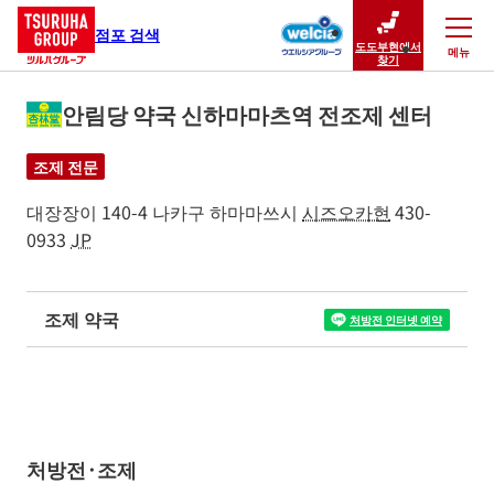
점포 검색
도도부현에서
메뉴
닫기
찾기
안림당 약국 신하마마츠역 전조제 센터
조제 전문
대장장이 140-4
나카구
하마마쓰시
시즈오카현
430-
0933
JP
조제 약국
처방전 인터넷 예약
처방전·조제