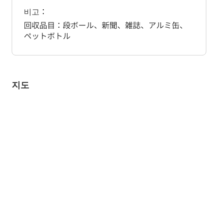
비고
回収品目：段ボール、新聞、雑誌、アルミ缶、
ペットボトル
지도