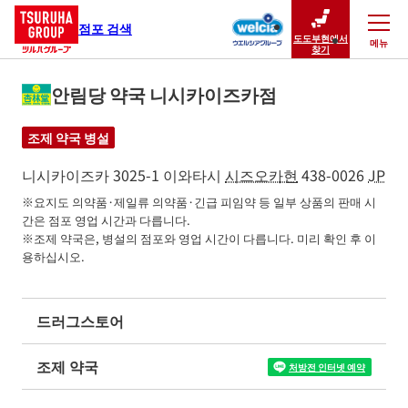
점포 검색
도도부현에서
메뉴
닫기
찾기
안림당 약국 니시카이즈카점
조제 약국 병설
니시카이즈카 3025-1
이와타시
시즈오카현
438-0026
JP
※요지도 의약품·제일류 의약품·긴급 피임약 등 일부 상품의 판매 시
간은 점포 영업 시간과 다릅니다.

※조제 약국은, 병설의 점포와 영업 시간이 다릅니다. 미리 확인 후 이
용하십시오.
드러그스토어
조제 약국
처방전 인터넷 예약