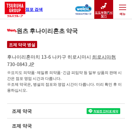
점포 검색
도도부현에서
메뉴
닫기
찾기
원츠 후나이리혼초 약국
조제 약국 병설
후나이리혼마치 13-6
나카구
히로시마시
히로시마현
730-0843
JP
※요지도 의약품·제일류 의약품·긴급 피임약 등 일부 상품의 판매 시
간은 점포 영업 시간과 다릅니다.

※조제 약국은, 병설의 점포와 영업 시간이 다릅니다. 미리 확인 후 이
용하십시오.
조제 약국
처방전 인터넷 예약
조제 약국