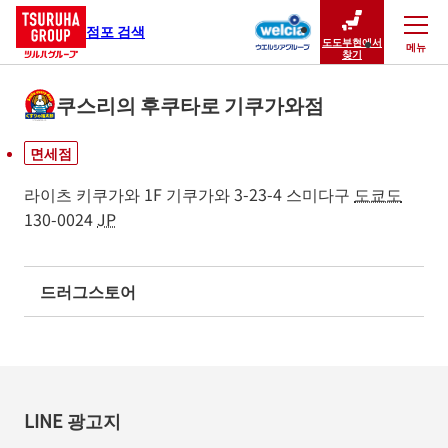
점포 검색
도도부현에서
메뉴
닫기
찾기
쿠스리의 후쿠타로 기쿠가와점
면세점
라이츠 키쿠가와 1F
기쿠가와 3-23-4
스미다구
도쿄도
130-0024
JP
드러그스토어
LINE 광고지