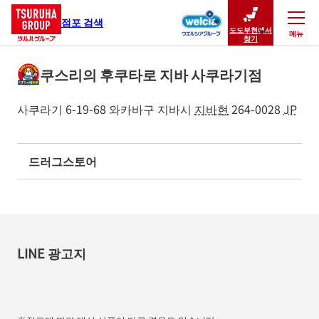
점포 검색
도도부현에서
메뉴
닫기
찾기
쿠스리의 후쿠타로 지바 사쿠라기점
사쿠라기 6-19-68
와카바구
지바시
지바현
264-0028
JP
드러그스토어
LINE 광고지