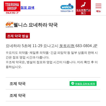
점포 검색
도도부현에서
메뉴
닫기
찾기
웰니스 요네하라 약국
조제 약국 병설
요네하라 5초메 11-29
요나고시
돗토리현
683-0804
JP
※요지도 의약품·제일류 의약품·긴급 피임약 등 일부 상품의 판매 시
간은 점포 영업 시간과 다릅니다.

※조제 약국은, 병설의 점포와 영업 시간이 다릅니다. 미리 확인 후 이
용하십시오.
조제 약국
처방전 인터넷 예약
조제 약국