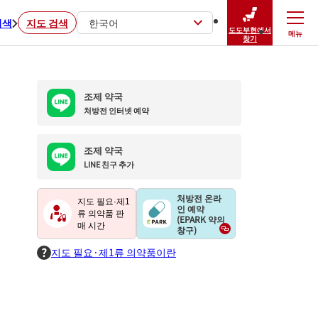
검색
지도 검색
한국어
도도부현에서
메뉴
닫기
찾기
조제 약국
처방전 인터넷 예약
조제 약국
LINE 친구 추가
처방전 온라
지도 필요·제1
인 예약
류 의약품 판
(EPARK 약의
매 시간
창구)
지도 필요·제1류 의약품이란