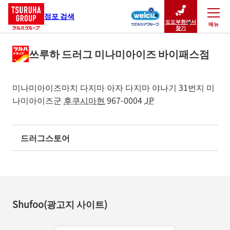
점포 검색
도도부현에서
메뉴
닫기
찾기
쓰루하 드러그 미나미아이즈 바이패스점
미나미아이즈마치 다지마 아자 다지마 야나기 31번지
미
나미아이즈군
후쿠시마현
967-0004
JP
드러그스토어
Shufoo(광고지 사이트)