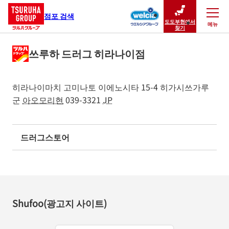
점포 검색
도도부현에서
메뉴
닫기
찾기
쓰루하 드러그 히라나이점
히라나이마치 고미나토 이에노시타 15-4
히가시쓰가루
군
아오모리현
039-3321
JP
드러그스토어
Shufoo(광고지 사이트)