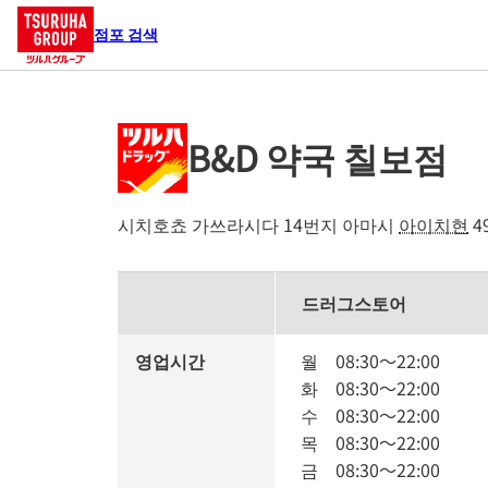
점포 검색
B&D 약국 칠보점
시치호쵸 가쓰라시다 14번지
아마시
아이치현
4
드러그스토어
영업시간
월
08:30
～
22:00
화
08:30
～
22:00
수
08:30
～
22:00
목
08:30
～
22:00
금
08:30
～
22:00