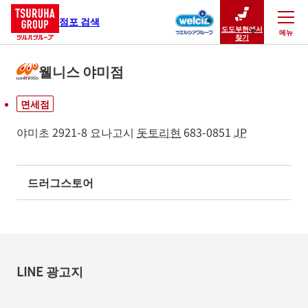
점포 검색
도도부현에서
메뉴
닫기
찾기
웰니스 야미점
면세점
야미초 2921-8
요나고시
돗토리현
683-0851
JP
드러그스토어
LINE 광고지