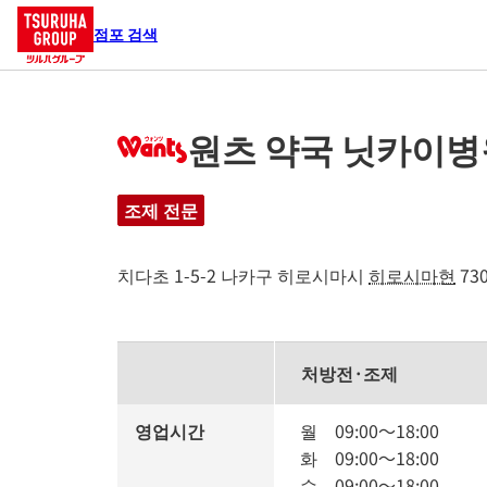
점포 검색
원츠 약국 닛카이병원
조제 전문
치다초 1-5-2
나카구
히로시마시
히로시마현
730
처방전·조제
영업시간
월
09:00
～
18:00
화
09:00
～
18:00
수
09:00
～
18:00