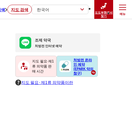
검색
지도 검색
한국어
도도부현에서
메뉴
닫기
찾기
조제 약국
처방전 인터넷 예약
처방전 온라
지도 필요·제1
인 예약
류 의약품 판
(EPARK 약의
매 시간
창구)
지도 필요·제1류 의약품이란