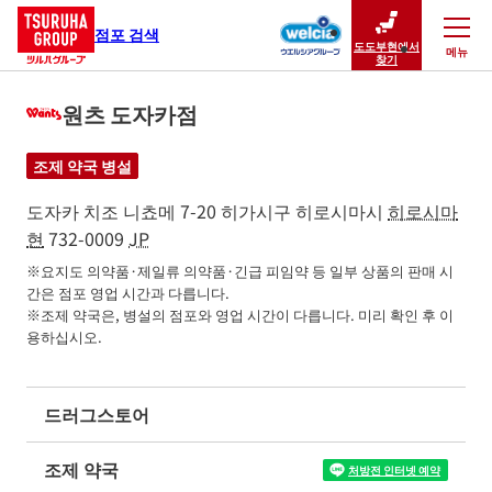
점포 검색
도도부현에서
메뉴
닫기
찾기
원츠 도자카점
조제 약국 병설
도자카 치조 니쵸메 7-20
히가시구
히로시마시
히로시마
현
732-0009
JP
※요지도 의약품·제일류 의약품·긴급 피임약 등 일부 상품의 판매 시
간은 점포 영업 시간과 다릅니다.

※조제 약국은, 병설의 점포와 영업 시간이 다릅니다. 미리 확인 후 이
용하십시오.
드러그스토어
조제 약국
처방전 인터넷 예약