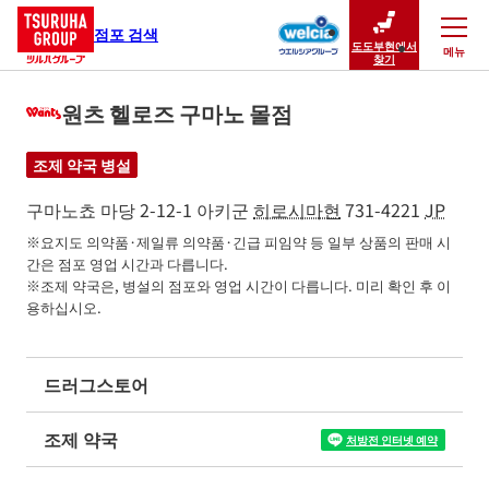
점포 검색
도도부현에서
메뉴
닫기
찾기
원츠 헬로즈 구마노 몰점
조제 약국 병설
구마노쵸 마당 2-12-1
아키군
히로시마현
731-4221
JP
※요지도 의약품·제일류 의약품·긴급 피임약 등 일부 상품의 판매 시
간은 점포 영업 시간과 다릅니다.

※조제 약국은, 병설의 점포와 영업 시간이 다릅니다. 미리 확인 후 이
용하십시오.
드러그스토어
조제 약국
처방전 인터넷 예약