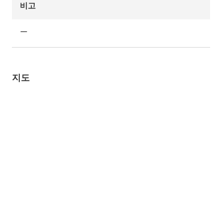
비고
ー
지도