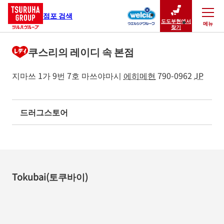
점포 검색
도도부현에서
메뉴
닫기
찾기
쿠스리의 레이디 속 본점
지마쓰 1가 9번 7호
마쓰야마시
에히메현
790-0962
JP
드러그스토어
Tokubai(토쿠바이)