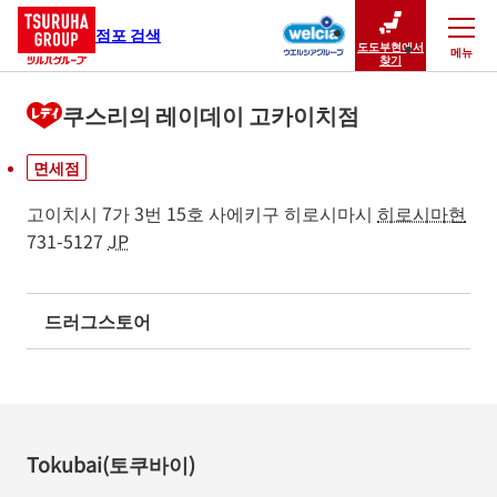
점포 검색
도도부현에서
메뉴
닫기
찾기
쿠스리의 레이데이 고카이치점
면세점
고이치시 7가 3번 15호
사에키구
히로시마시
히로시마현
731-5127
JP
드러그스토어
Tokubai(토쿠바이)