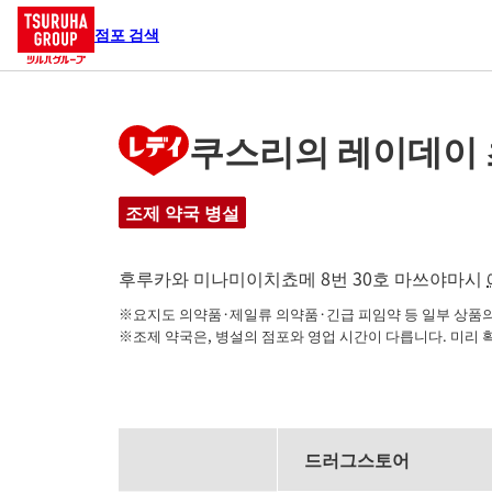
점포 검색
쿠스리의 레이데이
조제 약국 병설
후루카와 미나미이치쵸메 8번 30호
마쓰야마시
※요지도 의약품·제일류 의약품·긴급 피임약 등 일부 상품의 
※조제 약국은, 병설의 점포와 영업 시간이 다릅니다. 미리 
드러그스토어