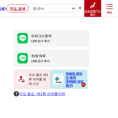
검색
지도 검색
한국어
도도부현에서
메뉴
닫기
찾기
드러그스토어
LINE 친구 추가
조제 약국
LINE 친구 추가
처방전 온라
지도 필요·제1
인 예약
류 의약품 판
(EPARK 약의
매 시간
창구)
지도 필요·제1류 의약품이란