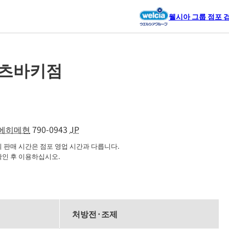
웰시아 그룹 점포 
 츠바키점
에히메현
790-0943
JP
판매 시간은 점포 영업 시간과 다릅니다.

확인 후 이용하십시오.
처방전·조제