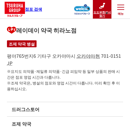
점포 검색
도도부현에서
메뉴
닫기
찾기
레이데이 약국 히라노점
조제 약국 병설
평야765번지6
기타구
오카야마시
오카야마현
701-0151
JP
※요지도 의약품·제일류 의약품·긴급 피임약 등 일부 상품의 판매 시
간은 점포 영업 시간과 다릅니다.

※조제 약국은, 병설의 점포와 영업 시간이 다릅니다. 미리 확인 후 이
용하십시오.
드러그스토어
조제 약국