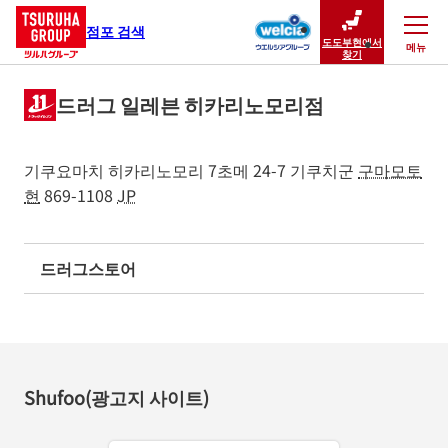
점포 검색
도도부현에서
메뉴
닫기
찾기
드러그 일레븐 히카리노모리점
기쿠요마치 히카리노모리 7초메 24-7
기쿠치군
구마모토
현
869-1108
JP
드러그스토어
Shufoo(광고지 사이트)