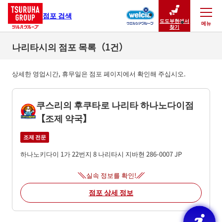
점포 검색
도도부현에서
메뉴
닫기
찾기
나리타시의 점포 목록（1건）
상세한 영업시간, 휴무일은 점포 페이지에서 확인해 주십시오.
쿠스리의 후쿠타로 나리타 하나노다이점
【조제 약국】
조제 전문
하나노키다이 1가 22번지 8
나리타시
지바현
286-0007
JP
실속 정보를 확인!
점포 상세 정보